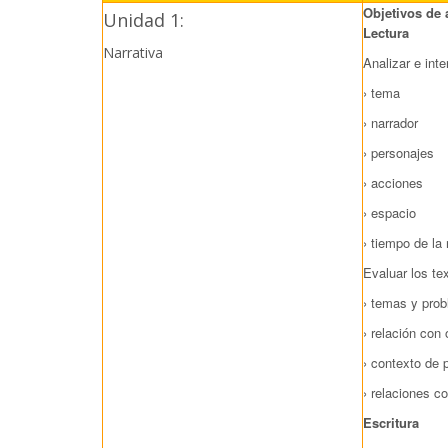
Objetivos de 
Unidad 1:
Lectura
Narrativa
Analizar e int
› tema
› narrador
› personajes
› acciones
› espacio
› tiempo de la
Evaluar los te
› temas y pro
› relación con 
› contexto de 
› relaciones c
Escritura