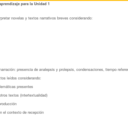
aprendizaje para la Unidad 1
erpretar novelas y textos narrativos breves considerando:
 narración: presencia de analepsis y prolepsis, condensaciones, tiempo referen
xtos leídos considerando:
blemáticas presentes
otros textos (intertextualidad)
producción
on el contexto de recepción