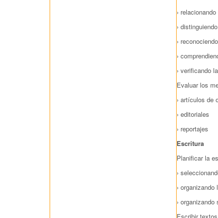
› relacionando
› distinguiend
› reconociendo
› comprendiend
› verificando 
Evaluar los m
› artículos de 
› editoriales
› reportajes
Escritura
Planificar la e
› seleccionand
› organizando 
› organizando 
Escribir texto