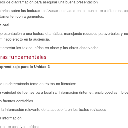
ursos de diagramación para asegurar una buena presentación
tarios sobre las lecturas realizadas en clases en los cuales expliciten una p
undamenten con argumentos.
 oral
epresentación o una lectura dramática, manejando recursos paraverbales y n
rminado efecto en la audiencia.
interpretar los textos leídos en clase y las obras observadas
ras fundamentales
aprendizaje para la Unidad 3
re un determinado tema en textos no literarios:
a variedad de fuentes para localizar información (internet, enciclopedias, libros
o fuentes confiables
o la información relevante de la accesoria en los textos revisados
a información
xtos expositivos leídos: