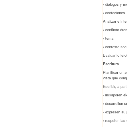
› diálogos y 
› acotaciones
Analizar e int
› conflicto dra
› tema
› contexto soc
Evaluar lo leí
Escritura
Planificar un 
vista que comp
Escribir, a par
› incorporen e
› desarrollen 
› expresen su 
› respeten las