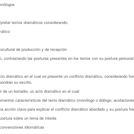
monólogos
erpretar textos dramáticos considerando:
mático
iocultural de producción y de recepción
do, contrastando las posturas presentes en los textos con su postura personal
acto dramático en el cual se presente un conflicto dramático, considerando for
ondrán su escrito.
tir de un borrador, un acto dramático en el cual:
lementos característicos del texto dramático (monólogo o diálogo, acotacione
una acción clave para explicar el conflicto dramático abordado y su postura fre
postura sobre un tema de interés
 convenciones idiomáticas