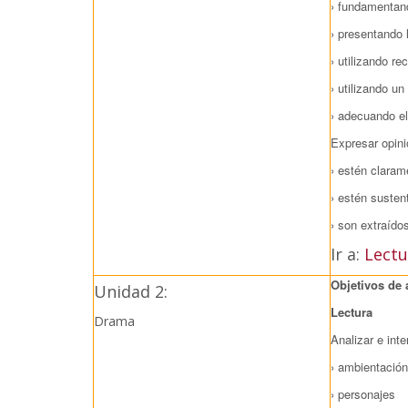
› fundamentan
› presentando 
› utilizando r
› utilizando un
› adecuando el
Expresar opin
› estén claram
› estén susten
› son extraído
Ir a:
Lectu
Objetivos de 
Unidad 2:
Lectura
Drama
Analizar e int
› ambientación
› personajes