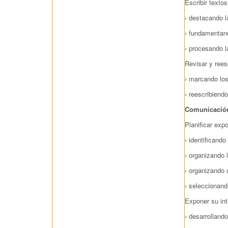
Escribir texto
› destacando l
› fundamentan
› procesando l
Revisar y rees
› marcando los
› reescribiend
Comunicación
Planificar exp
› identificando
› organizando 
› organizando s
› seleccionan
Exponer su int
› desarrolland