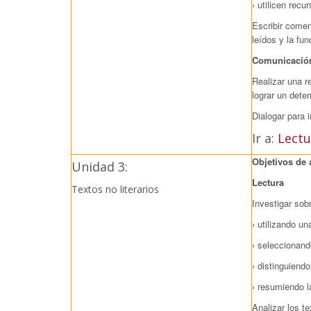
› utilicen rec
Escribir comen
leídos y la f
Comunicación
Realizar una r
lograr un dete
Dialogar para 
Ir a:
Lectu
Objetivos de 
Unidad 3:
Lectura
Textos no literarios
Investigar sob
› utilizando un
› seleccionand
› distinguiend
› resumiendo l
Analizar los te